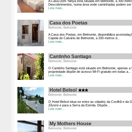
A Casa Dom Yahya está situada em Belmonte, a 300 met
Descobrimentos, numa área onde caminhadas podem ser 
Leia mais...
Casa dos Poetas
Belmonte, Belmonte
A Casa dos Poetas, em Belmonte, disponibiliza acomodaçõ
Capela do Calvário de Belmonte, a 200 metros d...
Leia mais...
Cantinho Santiago
Belmonte, Belmonte
O Cantinho Santiago está situado em Belmonte, apenas a 
propriedade dispõe de acesso Wi-Fi gratuito em todas a...
Leia mais...
Hotel Belsol
Belmonte, Belmonte
O Hotel Belsol situa-se entre as cidades da Covilhã e da 
Zêzere e para a Serra da Estrela. Dispõe...
Leia mais...
My Mothers House
Belmonte, Belmonte